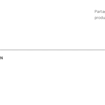
Parta
produ
ON