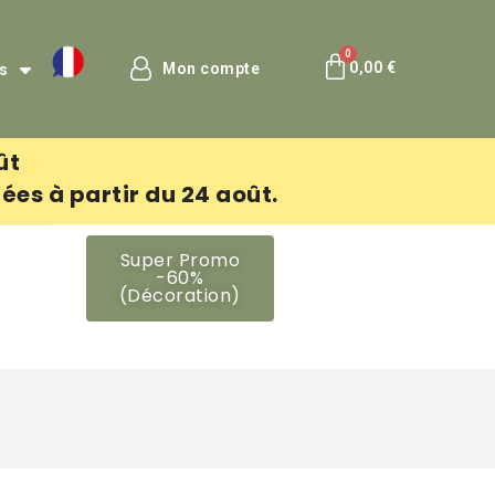
0,00 €
Mon compte
is
ût
es à partir du 24 août.
Super Promo
-60%
(Décoration)