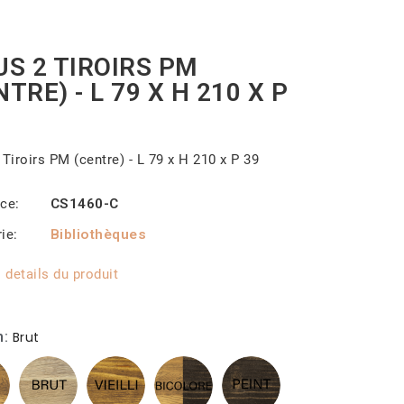
US 2 TIROIRS PM
NTRE) - L 79 X H 210 X P
 Tiroirs PM (centre) - L 79 x H 210 x P 39
nce
CS1460-C
rie
Bibliothèques
s details du produit
n
Brut