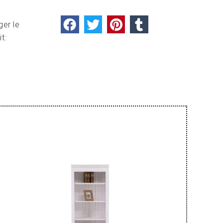
ger le
it: