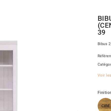
BIB
(CE
39
Bibus 2
Référe
Catégo
Voir le
Finitio