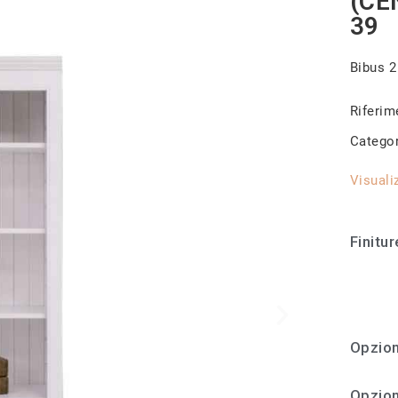
(CE
39
Bibus 2
Riferim
Catego
Visuali
Finitur
Opzion
Opzion