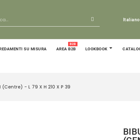
Italiano
B2B
REDAMENTI SU MISURA
AREA B2B
CATALO
LOOKBOOK
M (centre) - L 79 X H 210 X P 39
BIB