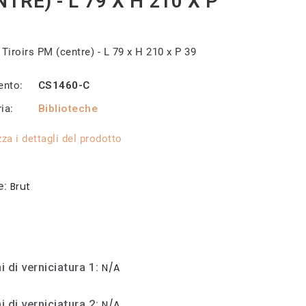
NTRE) - L 79 X H 210 X P
 Tiroirs PM (centre) - L 79 x H 210 x P 39
ento
CS1460-C
ria
Biblioteche
zza i dettagli del prodotto
e
Brut
i di verniciatura 1
N/A
i di verniciatura 2
N/A