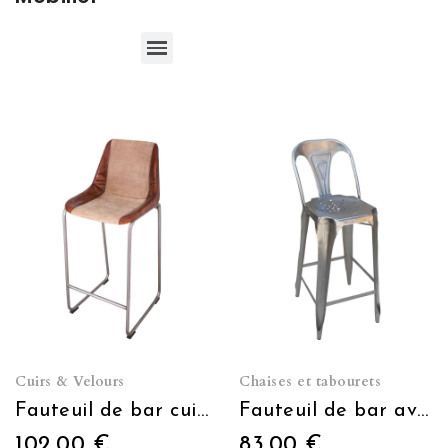
Bars, comptoirs, arrières de bar et caves à vin
Cuirs & Velours
Chaises et tabourets
Fauteuil de bar cuir / tissus
Fauteuil de bar avec dossier acier
102,00 €
83,00 €