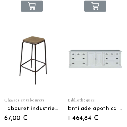
Chaises et tabourets
Bibliothèques
Tabouret industriel assise bois taupe usé
Enfilade apothicaire 2 portes 10 tiroirs poignée coquille
67,00 €
1 464,84 €