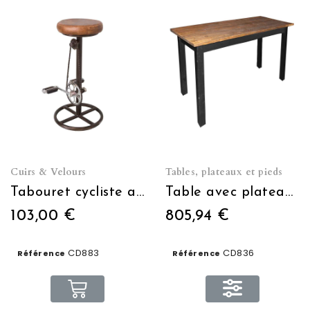
Cuirs & Velours
Tables, plateaux et pieds
Tabouret cycliste assise cuir
Table avec plateau en pin brossée L 180 x H 110 x P 75
103,00 €
805,94 €
CD883
CD836
Référence
Référence