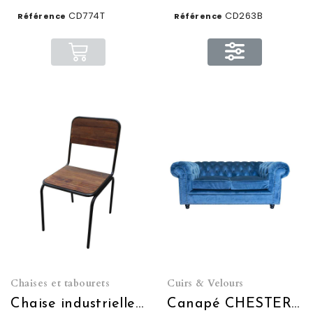
CD774T
CD263B
Référence
Référence
Chaises et tabourets
Cuirs & Velours
Chaise industrielle fer et bois - dossier plein CIRE
Canapé CHESTERFIELD L240 en Velours