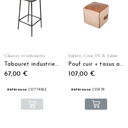
Chaises et tabourets
Entrée, Coin TV & Salon
Tabouret industriel assise bois bleu jeans usé
Pouf cuir + tissus avec poignée 40*40
67,00 €
107,00 €
CD774BLE
CD978
Référence
Référence