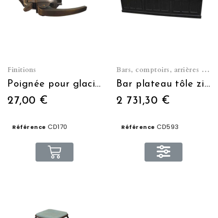
Finitions
Bars, comptoirs, arrières de bar et caves à vin
Poignée pour glacière posée
Bar plateau tôle zinguée 400x110x66
27,00 €
2 731,30 €
CD170
CD593
Référence
Référence