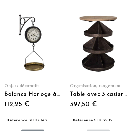
Objets décoratifs
Organisation, rangement
Balance Horloge à suspendre avec potence
Table avec 3 casiers pivotants
112,25 €
397,50 €
SEB17346
SEB16932
Référence
Référence