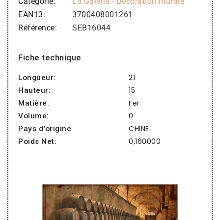
Catégorie
La Galerie - Décoration murale
EAN13
3700408001261
Référence
SEB16044
Fiche technique
21
Longueur:
15
Hauteur:
Fer
Matière:
0
Volume:
CHINE
Pays d'origine
0,160000
Poids Net: