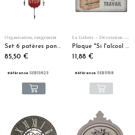
Organisation, rangement
La Galerie - Décoration murale
Set 6 patères panneaux de signalisation
Plaque "Si l'alcool vous ...." 20*15
85,50 €
11,88 €
SEB13623
SEB11158
Référence
Référence