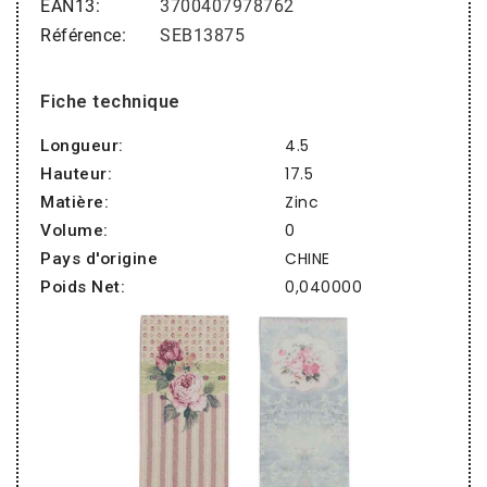
EAN13
3700407978762
Référence
SEB13875
Fiche technique
4.5
Longueur:
17.5
Hauteur:
Zinc
Matière:
0
Volume:
CHINE
Pays d'origine
0,040000
Poids Net: