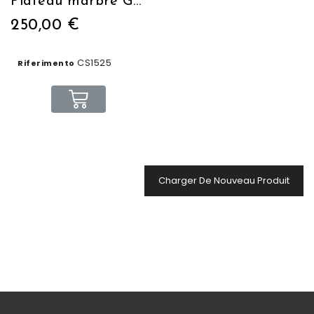
Plateau marbre Gênes blanc 60X60cm
250,00 €
CS1525
Riferimento
Charger De Nouveau Produit