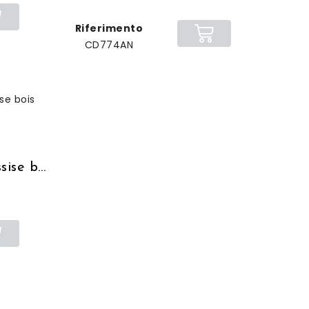
Riferimento
CD774AN
Tabouret industriel assise bois chocolat usé