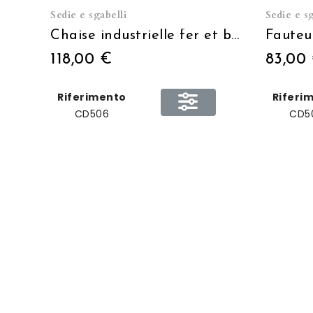
Sedie e sgabelli
Sedie e sg
Chaise industrielle fer et bois - dossier ouvert PEINTE
118,00 €
83,00
Riferimento
Riferi
CD506
CD5