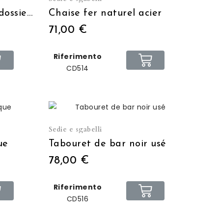
Fauteuil de bar avec dossier acier
Chaise fer naturel acier
71,00 €
Riferimento
CD514
Sedie e sgabelli
ue
Tabouret de bar noir usé
78,00 €
Riferimento
CD516