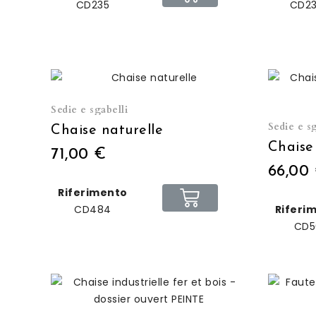
CD235
CD2
Sedie e sgabelli
Sedie e sg
Chaise naturelle
71,00 €
66,00
Riferimento
CD484
Riferi
CD5