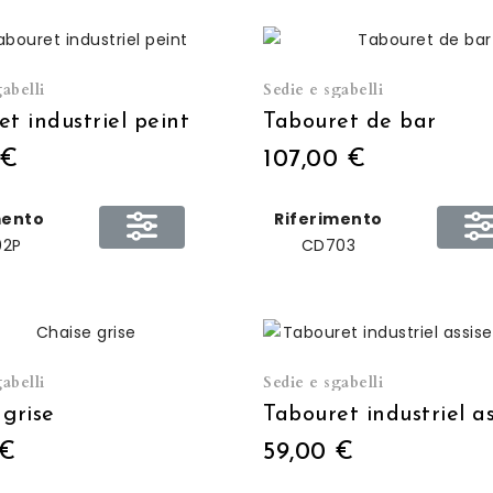
abelli
Sedie e sgabelli
t industriel peint
Tabouret de bar
 €
107,00 €
mento
Riferimento
02P
CD703
abelli
Sedie e sgabelli
 grise
 €
59,00 €