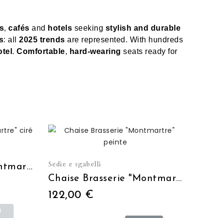
s
,
cafés
and
hotels
seeking
stylish and durable
s
: all
2025 trends
are represented. With hundreds
otel
.
Comfortable
,
hard‑wearing
seats ready for
Sedie e sgabelli
Chaise Brasserie "Montmartre" ciré
Chaise Brasserie "Montmartre" peinte
122,00 €