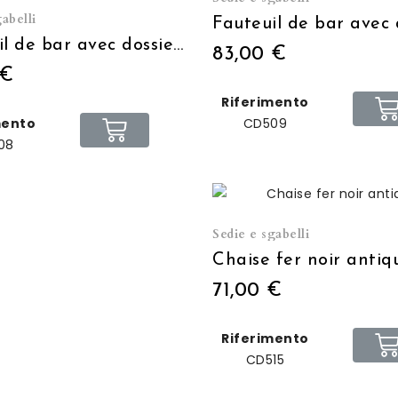
abelli
Fauteuil de bar avec dossier noir usé
83,00 €
 €
Riferimento
mento
CD509
08
Sedie e sgabelli
Chaise fer noir antiq
71,00 €
Riferimento
CD515