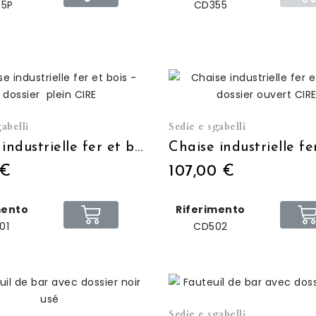
35P
CD355
abelli
Sedie e sgabelli
Chaise industrielle fer et bois - dossier plein CIRE
 €
107,00 €
mento
Riferimento
01
CD502
Sedie e sgabelli