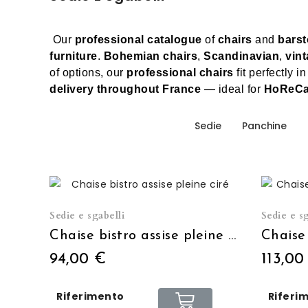
Our
professional catalogue
of
chairs
and
barst
furniture
.
Bohemian chairs
,
Scandinavian
,
vint
of options, our
professional chairs
fit perfectly i
delivery throughout France
— ideal for
HoReCa
Sedie
Panchine
Sedie e sgabelli
Sedie e sg
Chaise bistro assise pleine ciré
94,00 €
113,00
Riferimento
Riferi