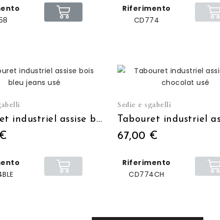
mento
Riferimento
58
CD774
abelli
Sedie e sgabelli
Tabouret industriel assise bois bleu jeans usé
 €
67,00 €
mento
Riferimento
BLE
CD774CH