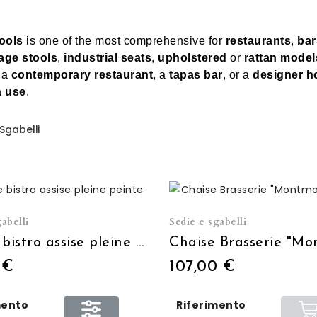
ools
is one of the most comprehensive for
restaurants
,
bar
age stools
,
industrial seats
,
upholstered
or
rattan model
n a
contemporary restaurant
, a
tapas bar
, or a
designer h
 use
.
Sgabelli
abelli
Sedie e sgabelli
Chaise bistro assise pleine peinte
 €
107,00 €
mento
Riferimento