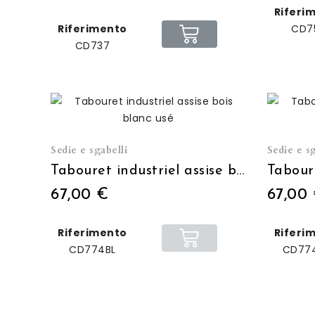
Riferi
Riferimento
CD7
CD737
Sedie e sgabelli
Sedie e sg
Tabouret industriel assise bois blanc usé
67,00 €
67,00
Riferimento
Riferi
CD774BL
CD774