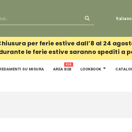
Italiano
hiusura per ferie estive dall’8 al 24 agos
 durante le ferie estive saranno spediti a 
B2B
REDAMENTI SU MISURA
AREA B2B
CATALO
LOOKBOOK