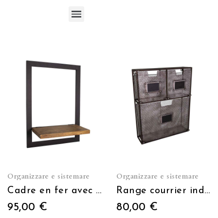
Mobili di presentazione/esposizione
Organizzare e sistemare per il commercio
Organizzare e sistemare
Organizzare e sistemare
Cadre en fer avec étagère en bois
Range courrier industriel
95,00 €
80,00 €