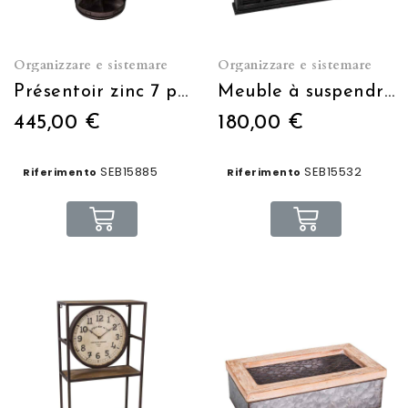
Organizzare e sistemare
Organizzare e sistemare
Présentoir zinc 7 plateaux compartimentés
Meuble à suspendre Range clé/courrier porte accordéon
445,00 €
180,00 €
SEB15885
SEB15532
Riferimento
Riferimento