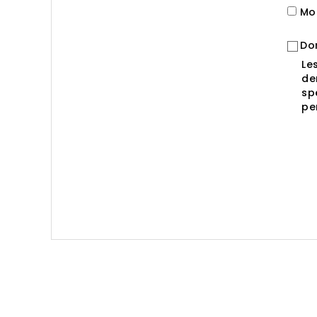
Mob
Do
Le
de
sp
pe