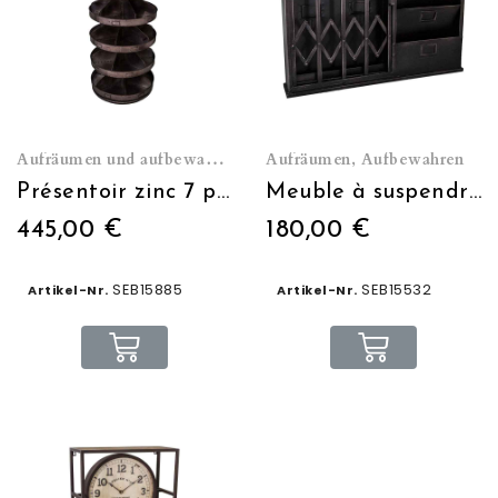
Aufräumen und aufbewahren
Aufräumen, Aufbewahren
Présentoir zinc 7 plateaux compartimentés
Meuble à suspendre Range clé/courrier porte accordéon
445,00 €
180,00 €
SEB15885
SEB15532
Artikel-Nr.
Artikel-Nr.