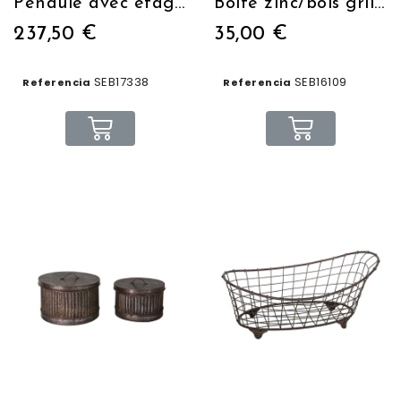
Pendule avec étagères indus
Boîte zinc/bois grillagée
237,50 €
35,00 €
SEB17338
SEB16109
Referencia
Referencia