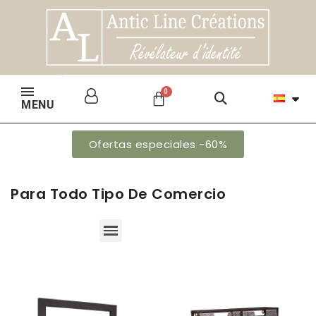
MENU
Ofertas especiales -60%
Para Todo Tipo De Comercio
Muebles de exposicíon, expositores