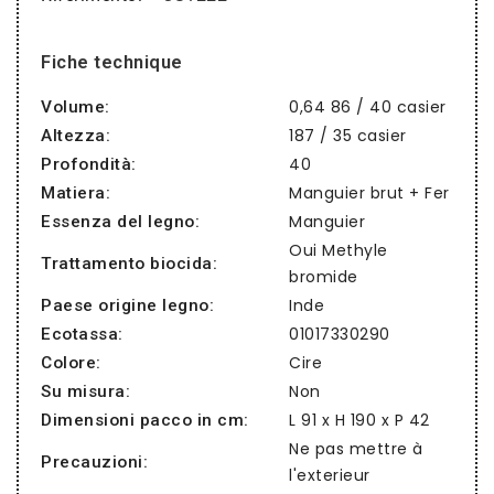
Fiche technique
0,64 86 / 40 casier
Volume:
187 / 35 casier
Altezza:
40
Profondità:
Manguier brut + Fer
Matiera:
Manguier
Essenza del legno:
Oui Methyle
Trattamento biocida:
bromide
Inde
Paese origine legno:
01017330290
Ecotassa:
Cire
Colore:
Non
Su misura:
L 91 x H 190 x P 42
Dimensioni pacco in cm:
Ne pas mettre à
Precauzioni:
l'exterieur