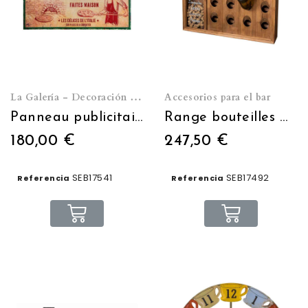
La Galería - Decoración de pared
Accesorios para el bar
Panneau publicitaire métal Pizzas 123 x 74 cm
Range bouteilles mural (16 bouteilles) avec réserve bouchons
180,00 €
247,50 €
SEB17541
SEB17492
Referencia
Referencia