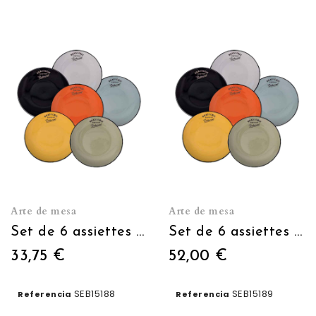
Arte de mesa
Arte de mesa
Set de 6 assiettes à dessert 6 couleurs diam:21.5 blc/n/j/o/v/bleu
Set de 6 assiettes 6 couleurs diam:27 blc/n/j/o/v/bleu
33,75 €
52,00 €
SEB15188
SEB15189
Referencia
Referencia