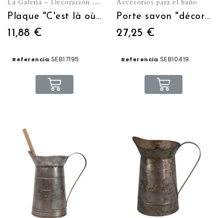
La Galería - Decoración de pared
Accesorios para el baño
Plaque "C'est là où le roi va seul" 13*17
Porte savon "décor ange"
11,88 €
27,25 €
SEB17195
SEB10419
Referencia
Referencia