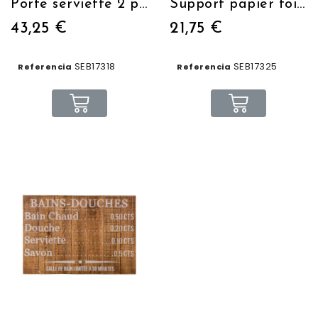
Porte serviette 2 personnages crochets
Support papier toilette avec porte journal
43,25 €
21,75 €
SEB17318
SEB17325
Referencia
Referencia