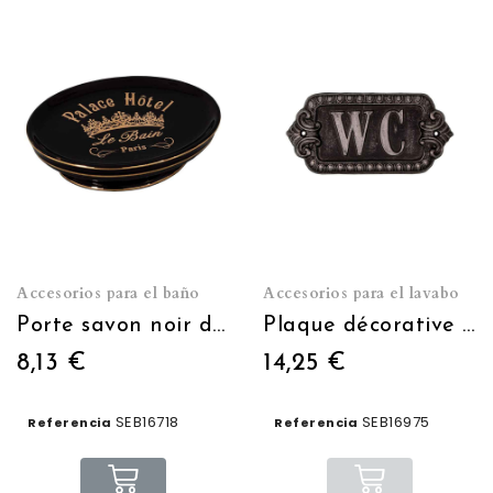
Accesorios para el baño
Accesorios para el lavabo
Porte savon noir doré Palace Hôtel
Plaque décorative WC
8,13 €
14,25 €
SEB16718
SEB16975
Referencia
Referencia