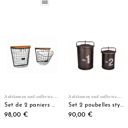
Schiefertafeln, Tafeln, Speisekarten
Schachteln, Tee- Kaffee- Zuckerboxen
Kalendar, wöchentliche Notizbücher, Haftnotizen
Kleines Möbel, Glasschränke, Regalen
Aufräumen und aufbewahren
Aufräumen und aufbewahren
Set de 2 paniers mural
Set 2 poubelles style industriel
98,00 €
90,00 €